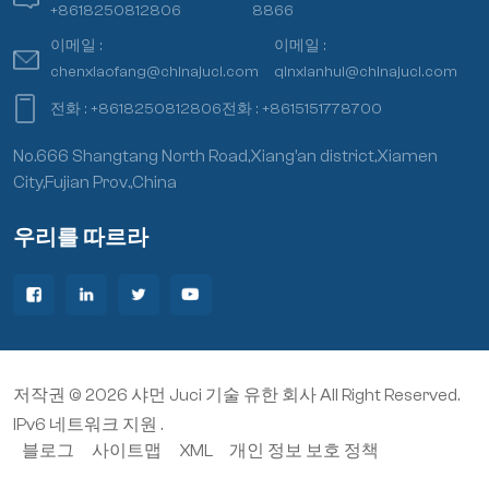
+8618250812806
8866
이메일 :
이메일 :
chenxiaofang@chinajuci.com
qinxianhui@chinajuci.com
전화 :
+8618250812806
전화 :
+8615151778700
No.666 Shangtang North Road,Xiang’an district,Xiamen
City,Fujian Prov.,China
우리를 따르라
저작권 © 2026 샤먼 Juci 기술 유한 회사 All Right Reserved.
IPv6 네트워크 지원 .
블로그
사이트맵
XML
개인 정보 보호 정책