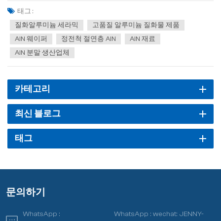
다. 국제 무역 마찰과 기술 보호 압력으로 인해 중국은 정전척 국산화
태그 :
를 확대하기로 결정했습니다. 그러나 이러한 목...
질화알루미늄 세라믹
고품질 알루미늄 질화물 제품
AlN 웨이퍼
정전척 절연층 AlN
AlN 재료
AlN 분말 생산업체
카테고리
최신 블로그
태그
문의하기
WhatsApp :
WhatsApp :
wechat: JENNY-