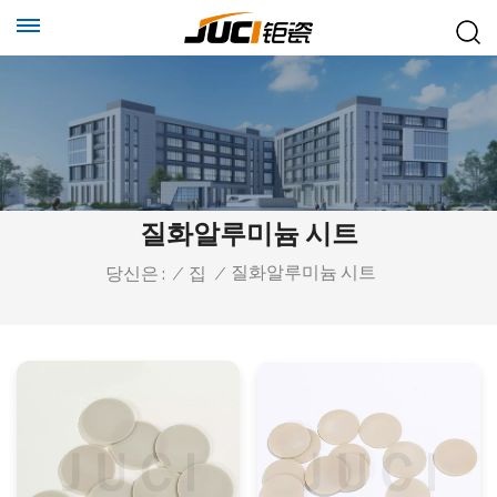
질화알루미늄 시트
질화알루미늄 시트
당신은 :
/
집
/