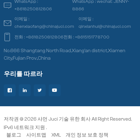
WhatsApp :
WhatsApp :
wechat: JENNY-
+8618250812806
8866
이메일 :
이메일 :
chenxiaofang@chinajuci.com
qinxianhui@chinajuci.com
전화 :
+8618250812806
전화 :
+8615151778700
No.666 Shangtang North Road,Xiang’an district,Xiamen
City,Fujian Prov.,China
우리를 따르라
저작권 © 2026 샤먼 Juci 기술 유한 회사 All Right Reserved.
IPv6 네트워크 지원 .
블로그
사이트맵
XML
개인 정보 보호 정책