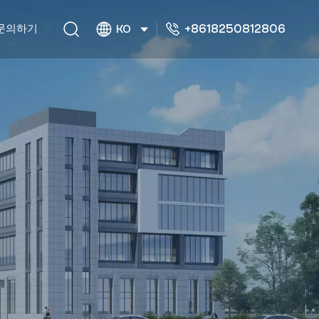
+8618250812806
문의하기
KO