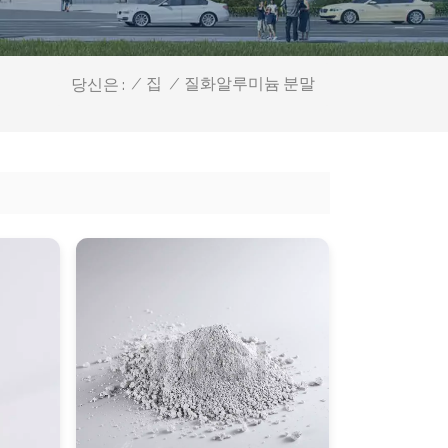
질화알루미늄 분말
/
집
/
당신은 :