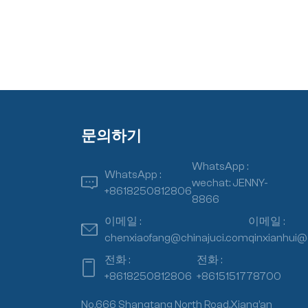
문의하기
WhatsApp :
WhatsApp :
wechat: JENNY-
+8618250812806
8866
이메일 :
이메일 :
chenxiaofang@chinajuci.com
qinxianhui@
전화 :
전화 :
+8618250812806
+8615151778700
No.666 Shangtang North Road,Xiang’an