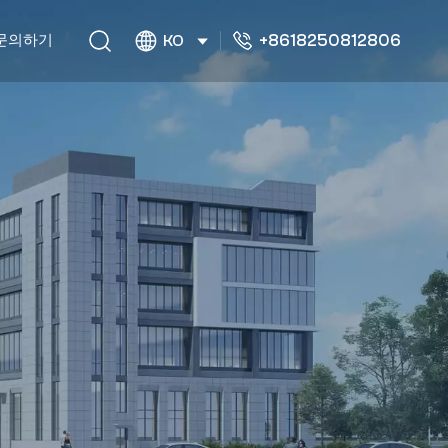
+8618250812806
문의하기
KO