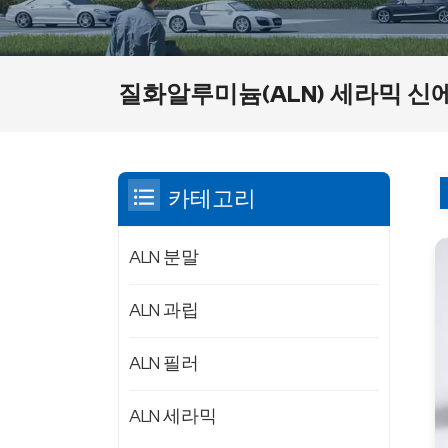
질화알루미늄(ALN) 세라믹 신
카테고리
ALN 분말
ALN 과립
ALN 필러
ALN 세라믹