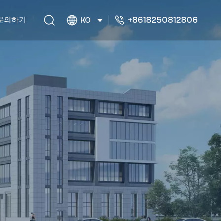
+8618250812806
문의하기
KO