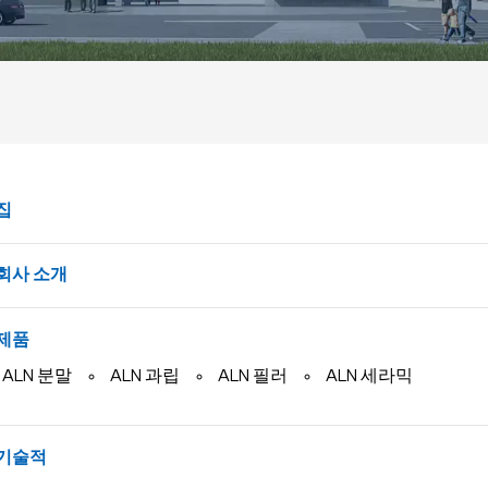
집
회사 소개
제품
ALN 분말
ALN 과립
ALN 필러
ALN 세라믹
기술적