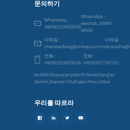
문의하기
WhatsApp :
WhatsApp :
wechat: JENNY-
+8618250812806
8866
이메일 :
이메일 :
chenxiaofang@chinajuci.com
qinxianhui@
전화 :
전화 :
+8618250812806
+8615151778700
No.666 Shangtang North Road,Xiang’an
district,Xiamen City,Fujian Prov.,China
우리를 따르라