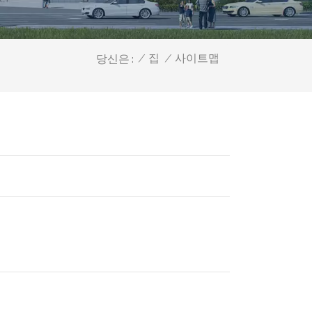
사이트맵
/
집
/
당신은 :