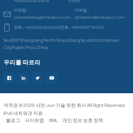
+8618250812806
8866
이메일 :
이메일 :
chenxiaofang@chinajuci.com
qinxianhui@chinajuci.com
전화 :
+8618250812806
전화 :
+8615151778700
No.666 Shangtang North Road,Xiang’an district,Xiamen
City,Fujian Prov.,China
우리를 따르라
저작권 © 2026 샤먼 Juci 기술 유한 회사 All Right Reserved.
IPv6 네트워크 지원 .
블로그
사이트맵
XML
개인 정보 보호 정책