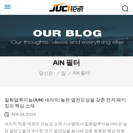
AlN 필터
AlN 필터
당신은 :
/
집
/
질화알루미늄(AlN) 세라믹: 높은 열전도성을 갖춘 전자 패키
징의 핵심 소재
APR 24, 2026
세라믹 적층 제조의 기능성 소재 시스템에서 질화알루미늄(AlN)은 높
은 열전도율과 우수한 전기 절연성을 동시에 갖춘 독특한 특성 덕분