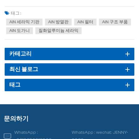
에 전자 기기의 열 방출 및 절연 문제를 해결하는 핵심 소재로 자리 잡
았습니다. SLA 세라믹과 같은 적층 제조 기술을 통해 AlN은 복잡한 방
태그 :
열 구조 형성에 어려움을 겪던 기존 공정의...
AlN 세라믹 기판
AlN 방열판
AlN 필터
AlN 구조 부품
AlN 도가니
질화알루미늄 세라믹
카테고리
최신 블로그
태그
문의하기
WhatsApp :
WhatsApp :
wechat: JENNY-