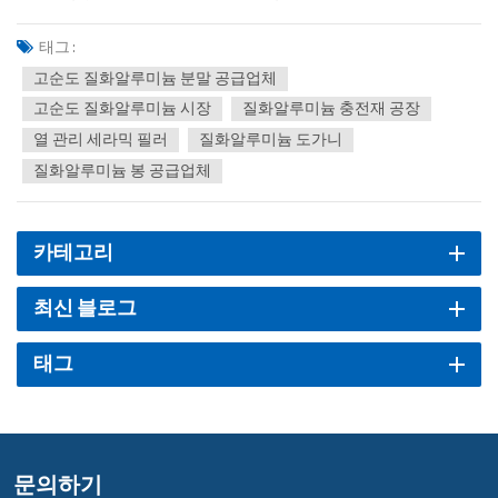
되며, 이에 따라 전 세계 컴퓨팅 파워 공급망은 급속한 변화를 겪고 있
습니다. 1.6T 모듈 수요에 대한 시장 전망은 초기 수천만 개 추정치에
태그 :
서 크게 상향 조정되었으며, 이는 놀라운...
고순도 질화알루미늄 분말 공급업체
고순도 질화알루미늄 시장
질화알루미늄 충전재 공장
열 관리 세라믹 필러
질화알루미늄 도가니
질화알루미늄 봉 공급업체
카테고리
최신 블로그
태그
문의하기