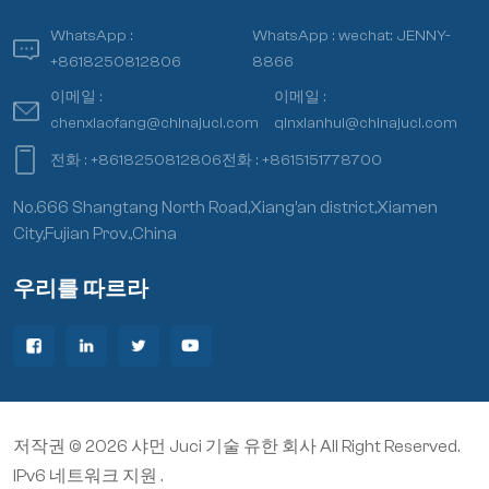
WhatsApp :
WhatsApp :
wechat: JENNY-
+8618250812806
8866
이메일 :
이메일 :
chenxiaofang@chinajuci.com
qinxianhui@chinajuci.com
전화 :
+8618250812806
전화 :
+8615151778700
No.666 Shangtang North Road,Xiang’an district,Xiamen
City,Fujian Prov.,China
우리를 따르라
저작권 © 2026 샤먼 Juci 기술 유한 회사 All Right Reserved.
IPv6 네트워크 지원 .