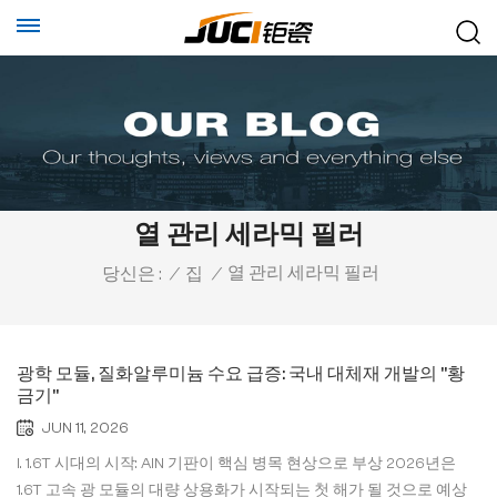
열 관리 세라믹 필러
열 관리 세라믹 필러
당신은 :
/
집
/
광학 모듈, 질화알루미늄 수요 급증: 국내 대체재 개발의 "황
금기"
JUN 11, 2026
I. 1.6T 시대의 시작: AlN 기판이 핵심 병목 현상으로 부상 2026년은
1.6T 고속 광 모듈의 대량 상용화가 시작되는 첫 해가 될 것으로 예상