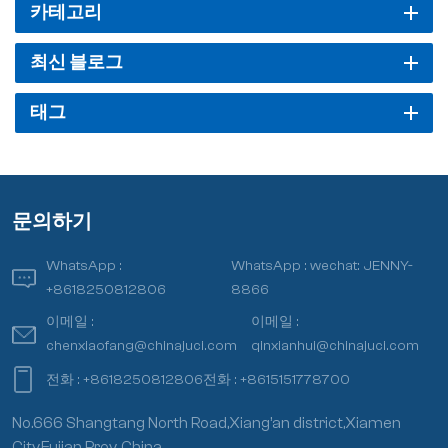
카테고리
최신 블로그
태그
문의하기
WhatsApp :
WhatsApp :
wechat: JENNY-
+8618250812806
8866
이메일 :
이메일 :
chenxiaofang@chinajuci.com
qinxianhui@chinajuci.com
전화 :
+8618250812806
전화 :
+8615151778700
No.666 Shangtang North Road,Xiang’an district,Xiamen
City,Fujian Prov.,China