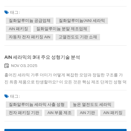
니다. 첫째, 뛰어난 열전도도(170~210W/m·K)는 기존 알루미나보다
6~8배 높아 5G 기지국, 전기차 및 기타 응용 분야의 열 문제를 효과적
태그 :
으로 해결합니다. 둘째, AlN의 열팽창...
질화알루미늄 공급업체
질화알루미늄(AlN) 세라믹
AlN 패키징
질화알루미늄 분말 제조업체
자동차 전자 패키징 AlN
고열전도도 기판 소재
AlN 세라믹의 3대 주요 성형기술 분석
NOV 03, 2025
흩어진 세라믹 가루 더미가 어떻게 복잡한 모양과 정밀한 구조를 가
진 최종 제품으로 탄생할까요? 이 모든 것은 핵심 제조 단계인 성형 덕
분입니다. 오늘은 세 가지 주요 세라믹 성형 방법을 명확하게 설명하
고, 그 작동 원리, 장점, 단점, 그리고 일반적인 적용 분야를 살펴보겠습
태그 :
니다. 1. 드라이 프레싱 이것은 가장 간단...
질화알루미늄 세라믹 사출 성형
높은 열전도도 세라믹
전자 패키징 기판
AlN 부품 제조
AlN 기판
AlN 패키징