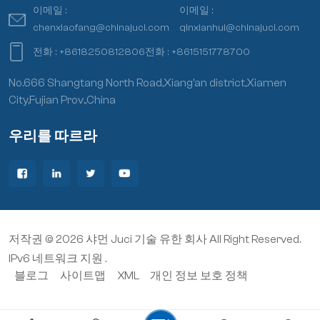
이메일 :
이메일 :
chenxiaofang@chinajuci.com
qinxianhui@chinajuci.com
전화 :
+8618250812806
전화 :
+8615151778700
No.666 Shangtang North Road,Xiang’an district,Xiamen
City,Fujian Prov.,China
우리를 따르라
저작권 © 2026 샤먼 Juci 기술 유한 회사 All Right Reserved.
IPv6 네트워크 지원 .
블로그
사이트맵
XML
개인 정보 보호 정책