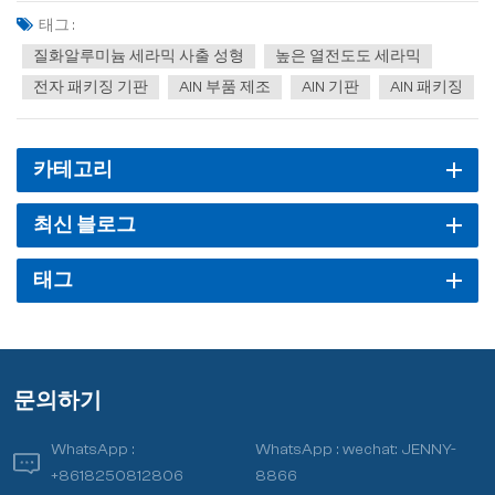
고, 그 작동 원리, 장점, 단점, 그리고 일반적인 적용 분야를 살펴보겠습
태그 :
니다. 1. 드라이 프레싱 이것은 가장 간단...
질화알루미늄 세라믹 사출 성형
높은 열전도도 세라믹
전자 패키징 기판
AlN 부품 제조
AlN 기판
AlN 패키징
카테고리
최신 블로그
태그
문의하기
WhatsApp :
WhatsApp :
wechat: JENNY-
+8618250812806
8866