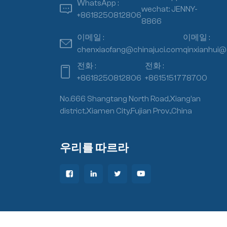
WhatsApp :
wechat: JENNY-
+8618250812806
8866
이메일 :
이메일 :
chenxiaofang@chinajuci.com
qinxianhui@
전화 :
전화 :
+8618250812806
+8615151778700
No.666 Shangtang North Road,Xiang’an
district,Xiamen City,Fujian Prov.,China
우리를 따르라