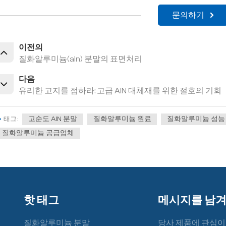
문의하기
이전의
질화알루미늄(aln) 분말의 표면처리
다음
유리한 고지를 점하라: 고급 AlN 대체재를 위한 절호의 기회
고순도 AlN 분말
질화알루미늄 원료
질화알루미늄 성능
태그 :
질화알루미늄 공급업체
핫 태그
메시지를 남
질화알루미늄 분말
당사 제품에 관심이