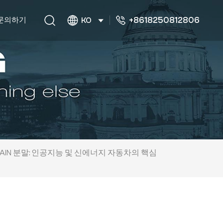
+8618250812806
문의하기
KO
AlN 분말: 인공지능 및 신에너지 자동차의 핵심
심