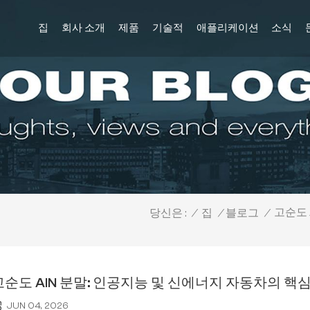
집
회사 소개
제품
기술적
애플리케이션
소식
고순도 
/
집
/
블로그
/
당신은 :
고순도 AlN 분말: 인공지능 및 신에너지 자동차의 핵
JUN 04, 2026