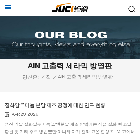
AlN 고출력 세라믹 방열판
AlN 고출력 세라믹 방열판
당신은 :
/
집
/
질화알루미늄 분말 제조 공정에 대한 연구 현황
APR 29, 2026
생산 기술 질화알루미늄(알엔분말 제조 방법에는 직접 질화, 탄소열
환원 및 기타 주요 방법뿐만 아니라 자가 전파 고온 합성(SHS), 고에너
지 볼 밀링, 현장 자가 반응 합성, 플라즈마 화학 합성 및 화학 기상 증