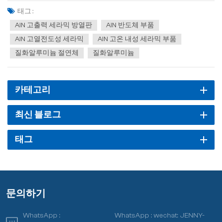
착(CVD)과 같은 다양한 기술이 포함됩니다. 탄소열환원법은 가장 성
태그 :
숙하고 상업적으로 실현 가능한 방...
AlN 고출력 세라믹 방열판
AlN 반도체 부품
AlN 고열전도성 세라믹
AlN 고온 내성 세라믹 부품
질화알루미늄 절연체
질화알루미늄
카테고리
최신 블로그
태그
문의하기
WhatsApp :
WhatsApp :
wechat: JENNY-