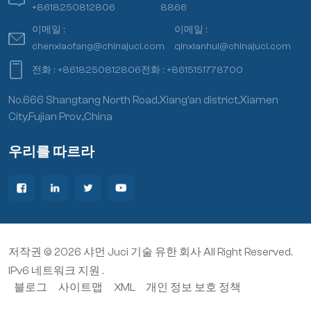
+8618250812806
8866
이메일 :
이메일 :
chenxiaofang@chinajuci.com
qinxianhui@chinajuci.com
전화 :
+8618250812806
전화 :
+8615151778700
No.666 Shangtang North Road,Xiang’an district,Xiamen
City,Fujian Prov.,China
우리를 따르라
저작권 © 2026 샤먼 Juci 기술 유한 회사 All Right Reserved.
IPv6 네트워크 지원 .
블로그
사이트맵
XML
개인 정보 보호 정책