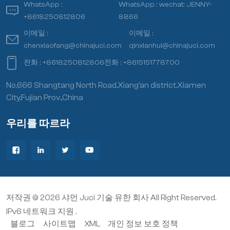
WhatsApp :
WhatsApp :
wechat: JENNY-
+8618250812806
8866
이메일 :
이메일 :
chenxiaofang@chinajuci.com
qinxianhui@chinajuci.com
전화 :
+8618250812806
전화 :
+8615151778700
No.666 Shangtang North Road,Xiang’an district,Xiamen
City,Fujian Prov.,China
우리를 따르라
저작권 © 2026 샤먼 Juci 기술 유한 회사 All Right Reserved.
IPv6 네트워크 지원 .
블로그
사이트맵
XML
개인 정보 보호 정책