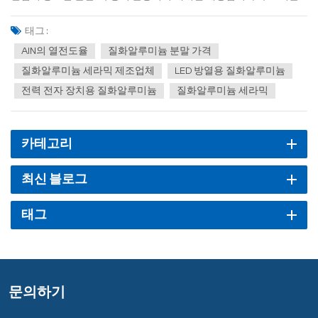
(내몽골) 생산기지 1단계. 내몽골 생산기지는 주스기술샤먼 본사에
이어 가장 중요한 전략적 배치인 이 프로젝트는 총 8억 위안을 투자하
태그 :
여 연간 5,000톤의 고순도 질화물 전자 세...
AlN의 열전도율
질화알루미늄 분말 가격
질화알루미늄 세라믹 제조업체
LED 방열용 질화알루미늄
전력 전자 장치용 질화알루미늄
질화알루미늄 세라믹
카테고리
최신 블로그
태그
문의하기