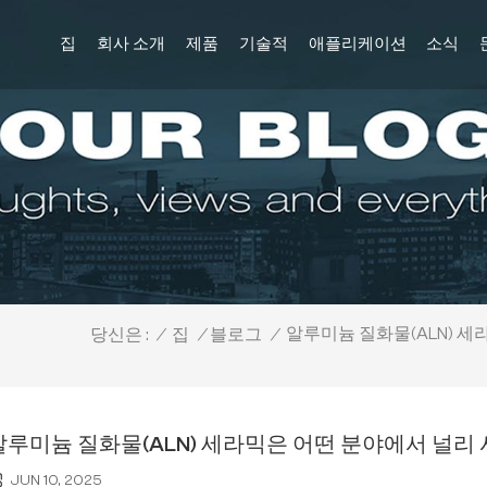
집
회사 소개
제품
기술적
애플리케이션
소식
알루미늄 질화물(ALN) 
/
집
/
블로그
/
당신은 :
알루미늄 질화물(ALN) 세라믹은 어떤 분야에서 널리
JUN 10, 2025