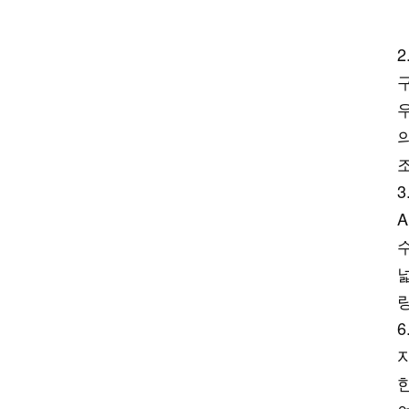
AlN filler for power module
TIM
AlN filler for thermal pad
AlN filler for thermal gel
AlN particle gradation design
Aluminum Nitride TIM
3
질화알루미늄 열충전 분말
질화알루미늄 미크론 분말
고순도 질화알루미늄 분말