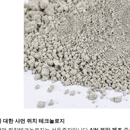
에 대한
샤먼 쥐치 테크놀로지
샤먼 쥐치테크놀로지는 선두주자입니다
중
AlN 분말
제조