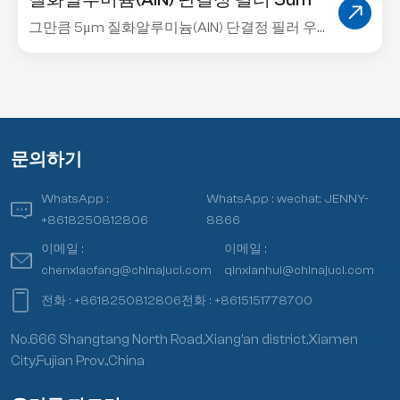
Xiamen Juci Technology는 제조 질화알루미늄
필러 다양한 입자 크기로 구성되며 가장 작은 입
자 크기는 1 마이크론입니다. 그만큼 1um 단결정
AlN 필러 1차 결정이 미세하고 구형도가 높으며
유속이 빠르고 열 저항이 낮으므로 열 인터페이
스 재료의 열 전도성을 향상시키기 위해 더 큰 입
문의하기
자와 혼합하는 데 이상적입니다.
WhatsApp :
WhatsApp :
wechat: JENNY-
+8618250812806
8866
이메일 :
이메일 :
chenxiaofang@chinajuci.com
qinxianhui@chinajuci.com
전화 :
+8618250812806
전화 :
+8615151778700
No.666 Shangtang North Road,Xiang’an district,Xiamen
City,Fujian Prov.,China