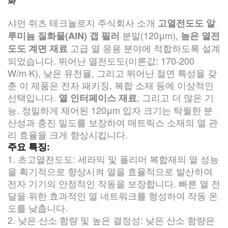
화
샤먼 쥐츠 테크놀로지 주식회사 소개
고열전도도 알
분말(120μm),
루미늄 질화물(AlN) 갭 필러
높은 열전
고급 열 응용 분야에 적합하도록 설계
도도 계면 재료
되었습니다. 뛰어난 열전도도(이론값: 170-200
W/m·K), 낮은 유전율, 그리고 뛰어난 절연 특성을 갖
춘 이 제품은 전자 패키징, 복합 소재 등에 이상적인
선택입니다.
, 그리고 더 많은 기
열 인터페이스 재료
능. 정밀하게 제어된 120μm 입자 크기는 탁월한 분
산성과 충진 밀도를 보장하여 매트릭스 소재의 열 관
리 효율을 크게 향상시킵니다.
주요 특징:
1. 초고열전도도: 세라믹 및 폴리머 복합재의 열 성능
을 획기적으로 향상시켜 열을 효율적으로 발산하여
전자 기기의 안정적인 작동을 보장합니다. 빠른 열 전
달을 위한 효과적인 열 네트워크를 형성하여 작동 온
도를 낮춥니다.
2. 낮은 산소 함량 및 높은 결정성: 낮은 산소 함량은