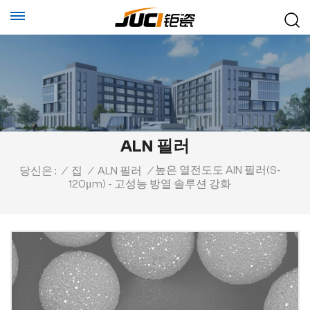
ALN 필러
높은 열전도도 AlN 필러(S-
당신은 :
/
집
/
ALN 필러
/
120μm) - 고성능 방열 솔루션 강화