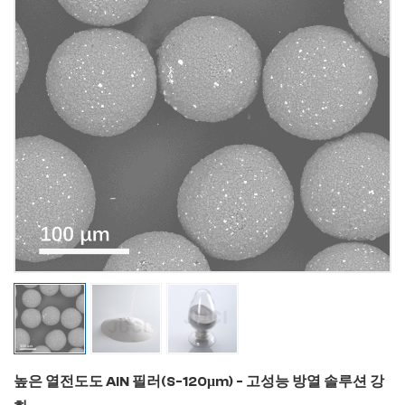
높은 열전도도 AlN 필러(S-120μm) - 고성능 방열 솔루션 강