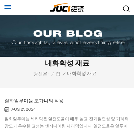
내화학성 재료
내화학성 재료
당신은 :
/
집
/
질화알루미늄 도가니의 적용
AUG 21, 2024
질화알루미늄 세라믹은 열전도율이 매우 높고, 전기절연성 및 기계적
강도가 우수한 고성능 엔지니어링 세라믹입니다. 열전도율은 알루미
나 세라믹의 10배 이상인 320W/m-K에 도달할 수 있고 전기 절연성