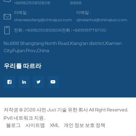
+8618250812806
8866
이메일 :
이메일 :
chenxiaofang@chinajuci.com
qinxianhui@chinajuci.com
전화 :
+8618250812806
전화 :
+8615151778700
No.666 Shangtang North Road,Xiang’an district,Xiamen
City,Fujian Prov.,China
우리를 따르라
저작권 © 2026 샤먼 Juci 기술 유한 회사 All Right Reserved.
IPv6 네트워크 지원 .
블로그
사이트맵
XML
개인 정보 보호 정책