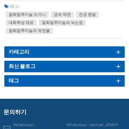
은 10^13Ω-cm 이상이며 굽힘 강도는 350MPa에 도달할 수 있습니다.
태그 :
이러한 특성으로 인해 질화알루미늄 세라믹은 고온...
질화알루미늄 도가니
금속 제련
진공 증발
내화학성 재료
질화알루미늄의 녹는점
질화알루미늄의 유전율
카테고리
최신 블로그
태그
문의하기
WhatsApp :
WhatsApp :
wechat: JENNY-