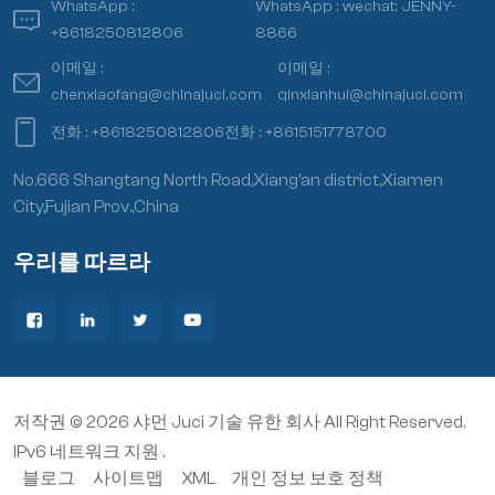
WhatsApp :
WhatsApp :
wechat: JENNY-
+8618250812806
8866
이메일 :
이메일 :
chenxiaofang@chinajuci.com
qinxianhui@chinajuci.com
전화 :
+8618250812806
전화 :
+8615151778700
No.666 Shangtang North Road,Xiang’an district,Xiamen
City,Fujian Prov.,China
우리를 따르라
저작권 © 2026 샤먼 Juci 기술 유한 회사 All Right Reserved.
IPv6 네트워크 지원 .
블로그
사이트맵
XML
개인 정보 보호 정책