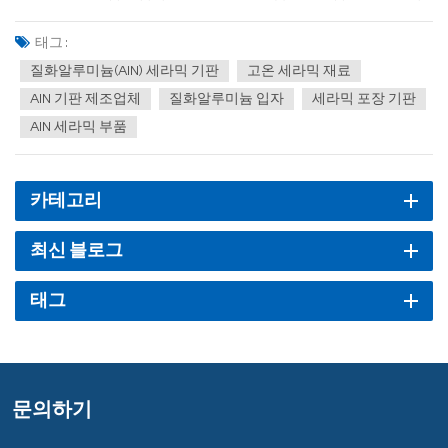
밀도와 발열량 증가로 이어집니다. 따라서 효과적인 전자 패키징은 전
자 시스템의 방열 문제를 해결해야 합니다. 이러한 맥락에서, 뛰어난
태그 :
방열 성능을 갖춘 세라믹 기판에 대한 시장...
질화알루미늄(AlN) 세라믹 기판
고온 세라믹 재료
AlN 기판 제조업체
질화알루미늄 입자
세라믹 포장 기판
AlN 세라믹 부품
카테고리
최신 블로그
태그
문의하기