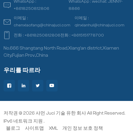
WhatsApp :
WhatsApp :
wechat: JENNY-
+8618250812806
8866
이메일 :
이메일 :
chenxiaofang@chinajuci.com
qinxianhui@chinajuci.com
전화 :
+8618250812806
전화 :
+8615151778700
No.666 Shangtang North Road,Xiang’an district,Xiamen
City,Fujian Prov.,China
우리를 따르라
저작권 © 2026 샤먼 Juci 기술 유한 회사 All Right Reserved.
IPv6 네트워크 지원 .
블로그
사이트맵
XML
개인 정보 보호 정책